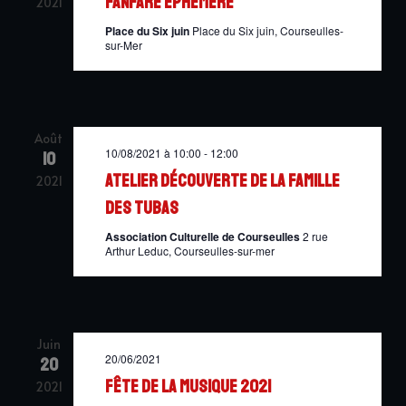
Fanfare éphémère
Évènemen
2021
Place du Six juin
Place du Six juin, Courseulles-
sur-Mer
Août
10/08/2021 à 10:00
-
12:00
10
Atelier découverte de la famille
2021
des tubas
Association Culturelle de Courseulles
2 rue
Arthur Leduc, Courseulles-sur-mer
Juin
20/06/2021
20
Fête de la musique 2021
2021