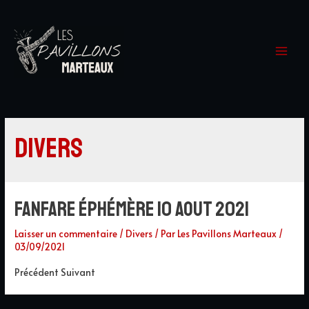
Main
Menu
Divers
Fanfare éphémère 10 aout 2021
Laisser un commentaire
/
Divers
/ Par
Les Pavillons Marteaux
/
03/09/2021
Précédent Suivant